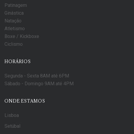
Patinagem
Ginástica
Natação
Atletismo
Boxe / Kickboxe
Ciclismo
HORÁRIOS
Segunda - Sexta
8AM até 6PM
Sábado - Domingo
9AM até 4PM
ONDE ESTAMOS
Lisboa
Setúbal