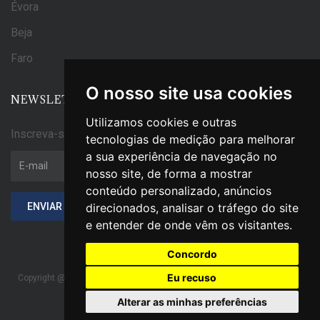
Évora
Beja
Faro
O nosso site usa cookies
NEWSLETTER
Utilizamos cookies e outras
Inscreva-se na nossa Newsletter
tecnologias de medição para melhorar
a sua experiência de navegação no
Endereço
nosso site, de forma a mostrar
de
conteúdo personalizado, anúncios
E-
ENVIAR
direcionados, analisar o tráfego do site
mail
e entender de onde vêm os visitantes.
Concordo
Eu recuso
Copyright @ 2021. Todos os direitos reservados. | Powered by
MADLABS
Alterar as minhas preferências