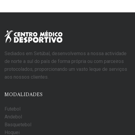
Sediados em Setúbal, desenvolvemos a nossa actividade
de norte a sul do país de forma própria ou com parceiros
protocolados, proporcionando um vasto leque de serviços
aos nossos clientes.
MODALIDADES
Futebol
Andebol
Basquetebol
Hoquei